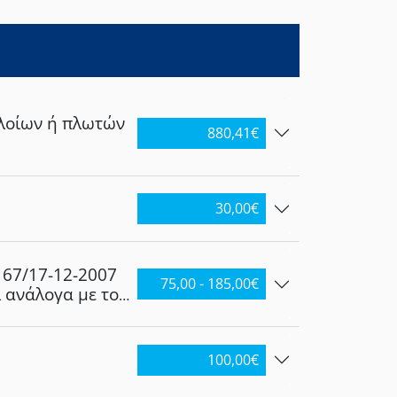
ουν ηλεκτρικές
ύει, και σε
τω και μερική
πλοίων ή πλωτών
880,41
€
30,00
€
167/17-12-2007
75,00 - 185,00
€
 ανάλογα με τον
 5.000
100,00
€