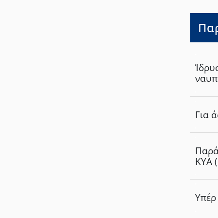
Παρ
Ίδρυ
ναυπ
Για 
Παρά
ΚΥΑ 
πληθ
κατοί
Υπέρ 