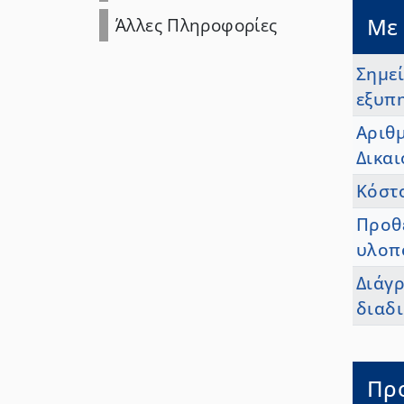
Με 
Άλλες Πληροφορίες
Σημε
εξυπ
Αριθ
Δικα
Κόστ
Προθ
υλοπ
Διάγ
διαδι
Πρ