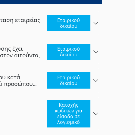
σταση εταιρείας
Εταιρικού
δικαίου
σης έχει
Εταιρικού
 στον αιτούντα,
δικαίου
οίου ή την
 τη λειτουργία
’ αυτού.
ου κατά
Εταιρικού
ού προσώπου
δικαίου
ού,
Κατοχής
κωδικών για
είσοδο σε
λογισμικό