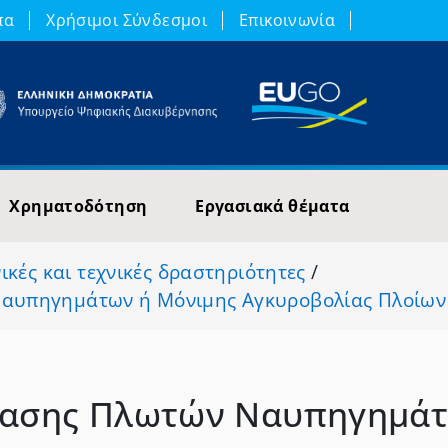
πα
Χρήσιμοι Σύνδεσμοι
Επικοινωνία
Χρηματοδότηση
Εργασιακά θέματα
ικές και τεχνικές δραστηριότητες
/
Ναυπηγημάτων ή Μόνιμης Αγκυροβολίας Πλοίων
τασης Πλωτών Ναυπηγημάτ