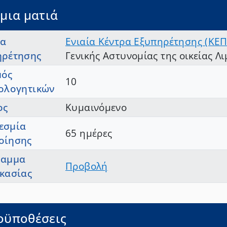
μια ματιά
ία
Ενιαία Κέντρα Εξυπηρέτησης (ΚΕΠ
ηρέτησης
Γενικής Αστυνομίας της οικείας Λ
μός
10
ιολογητικών
ος
Κυμαινόμενο
εσμία
65 ημέρες
οίησης
ραμμα
Προβολή
κασίας
οϋποθέσεις