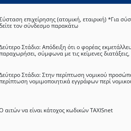
Σύσταση επιχείρησης (ατομική, εταιρική) *Για σύ
δείτε τον σύνδεσμο παρακάτω
Δεύτερο Στάδιο: Απόδειξη ότι ο φορέας εκμετάλλευ
παραχωρήσει, σύμφωνα με τις κείμενες διατάξεις,
θαλάσσιο χώρο για τη μόνιμη αγκυροβολία του πλ
εγκατάσταση του πλωτού ναυπηγήματος, με σκοπό
του καταστήματος υγειονομικού ενδιαφέροντος επ
Δεύτερο Στάδιο: Στην περίπτωση νομικού προσώπ
περίπτωση νομιμοποιητικά εγγράφων περί νομικ
(καταστατικό της εταιρείας και τροποποιήσεις αυτ
πιστοποιητικό ισχύουσας εκπροσώπησης)
Ο αιτών να είναι κάτοχος κωδικών TAXISnet