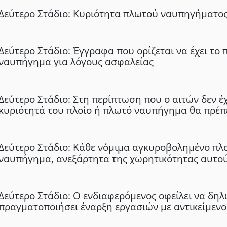
Δεύτερο Στάδιο: Κυριότητα πλωτού ναυπηγήματος
Δεύτερο Στάδιο: Έγγραφα που ορίζεται να έχει το 
ναυπήγημα για λόγους ασφαλείας
Δεύτερο Στάδιο: Στη περίπτωση που ο αιτών δεν έχ
κυριότητά του πλοίο ή πλωτό ναυπήγημα θα πρέπε
Δεύτερο Στάδιο: Κάθε νόμιμα αγκυροβολημένο πλ
ναυπήγημα, ανεξάρτητα της χωρητικότητας αυτού
λειτουργεί κατάστημα υγειονομικού ενδιαφέροντ
να εφοδιάζεται με βιβλίο επιθεωρήσεων γυμνασί
προβλέπεται στο Π.Δ. 121/79
Δεύτερο Στάδιο: Ο ενδιαφερόμενος οφείλει να δηλώ
πραγματοποιήσει έναρξη εργασιών με αντικείμενο
εγκατάστασης πλωτών ναυπηγημάτων ή μόνιμης 