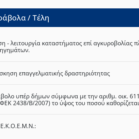
ή φυτικών υλών ή συσκευών ή ουσιών που παράγ
εκκενώσεις, παράβαση του α.ν. 192/1936, όπως ισχ
άβολα / Τέλη
οποιαδήποτε ποινή με την οποία καταγνώσθηκε έσ
αποστέρηση των πολιτικών δικαιωμάτων
ση - λειτουργία καταστήματος επί αγκυροβολίας 
ηγημάτων.
άσκηση επαγγελματικής δραστηριότητας
βολο υπέρ δήμων σύμφωνα με την αριθμ. οικ. 61
(ΦΕΚ 2438/Β/2007) το ύψος του ποσού καθορίζεται
υσμό της πόλης (σε πόλεις με πληθυσμό πάνω από
κους είναι 185€ ενώ στις υπόλοιπες πόλεις 75€):
Ε.Κ.Ο.Ε.Μ.Ν.: