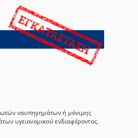
πλωτών ναυπηγημάτων ή μόνιμης
άτων υγειονομικού ενδιαφέροντoς.