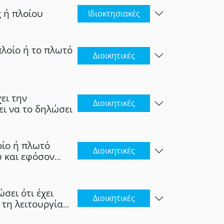
 ή πλοίου
Ιδιοκτησιακές
πλοίο ή το πλωτό
Διοικητικές
ει την
Διοικητικές
ι να το δηλώσει
οίο ή πλωτό
Διοικητικές
 και εφόσον
ος υποχρεούται
ων όπως
σει ότι έχει
Διοικητικές
 τη λειτουργία
αγκυροβολίας