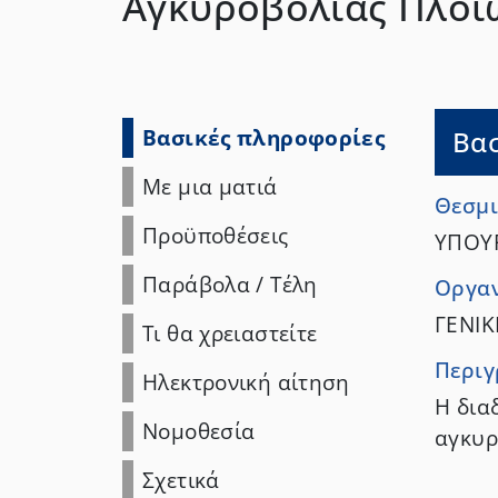
Αγκυροβολίας Πλοί
Βασικές πληροφορίες
Βα
Με μια ματιά
Θεσμι
Προϋποθέσεις
ΥΠΟΥΡ
Παράβολα
/
Τέλη
Οργαν
ΓΕΝΙΚ
Τι θα χρειαστείτε
Περι
Ηλεκτρονική αίτηση
Η δια
Νομοθεσία
αγκυρ
Σχετικά