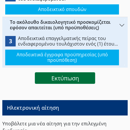
Αποδεικτικό σπουδών
Το ακόλουθο δικαιολογητικό προσκομίζεται
εφόσον απαιτείται (υπό προϋποθέσεις)
Αποδεικτικά επαγγελματικής πείρας του
3
ενδιαφερομένου τουλάχιστον ενός (1) έτους
στο διάστημα των τελευταίων δέκα (10) ετών
Αποδεικτικά έγγραφα προϋπηρεσίας (υπό
που προηγούνται της παροχής υπηρεσιών
προϋπόθεση)
στην Ελλάδα.
Eκτύπωση
Ηλεκτρονική αίτηση
Υποβάλετε μια νέα αίτηση για την επιλεγμένη