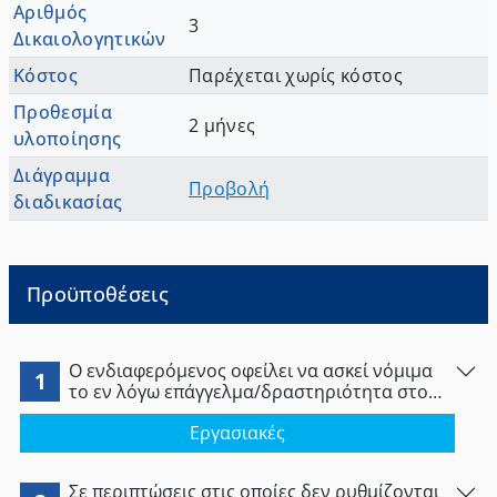
Αριθμός
3
Δικαιολογητικών
Κόστος
Παρέχεται χωρίς κόστος
Προθεσμία
2 μήνες
υλοποίησης
Διάγραμμα
Προβολή
διαδικασίας
Προϋποθέσεις
Ο ενδιαφερόμενος οφείλει να ασκεί νόμιμα
1
το εν λόγω επάγγελμα/δραστηριότητα στο
κράτος – μέλος εγκατάστασης.
Εργασιακές
Σε περιπτώσεις στις οποίες δεν ρυθμίζονται