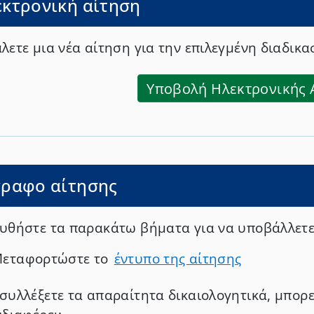
κτρονική αίτηση
καταδολίευσης δανειστών, τοκογλυφίας, έκδοσης
επιταγής ή για κάποιο από τα εγκλήματα περί το ν
«εξουσιοδοτώ το Ε.Ε.Α. όπως κατ’ εντολή και για 
λετε μια νέα αίτηση για την επιλεγμένη διαδικα
αιτηθεί και παραλάβει από την αρμόδια αρχή τα π
που αφορούν τις ως άνω δηλώσεώς μου.
Υποβολή Ηλεκτρονικής 
γραφο αίτησης
υθήστε τα παρακάτω βήματα για να υποβάλλετε 
εταφορτώστε το
έντυπο της αίτησης
συλλέξετε τα απαραίτητα δικαιολογητικά, μπορε