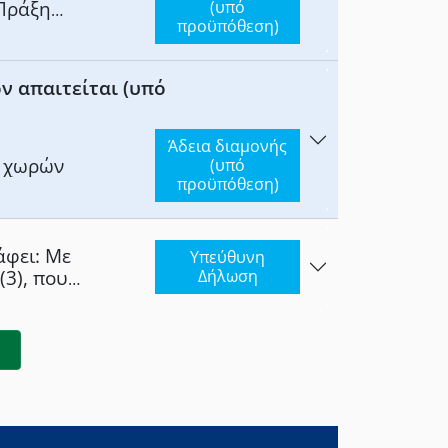
 Πράξη
(υπό
προϋπόθεση)
ν απαιτείται (υπό
Άδεια διαμονής
ν χωρών
(υπό
προϋπόθεση)
ι: Με
Υπεύθυνη
(3), που
Δήλωση
θρου 22 του Ν.
 ή μερική,
. Β) «δεν έχω
 ή για
ρεσης, απάτης,
ατάχρησης
ς,