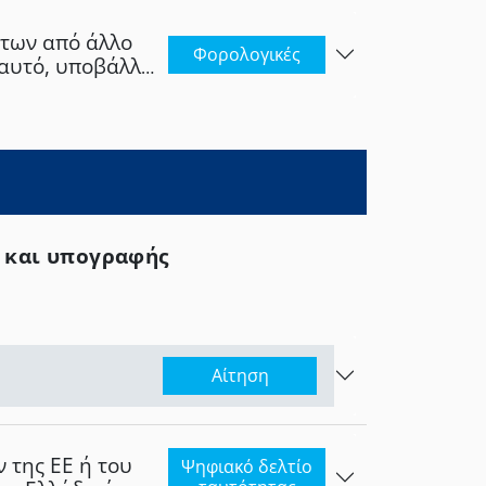
ήτων από άλλο
Φορολογικές
 αυτό, υποβάλλει
δια αρχή ή
σία της χώρας
ς και υπογραφής
Αίτηση
 της ΕΕ ή του
Ψηφιακό δελτίο