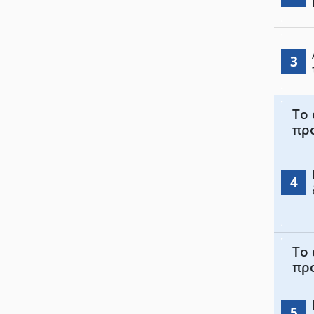
3
Το 
πρ
4
Το 
πρ
5