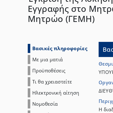
Εγγραφής στο Μητρώ
Μητρώο (ΓΕΜΗ)
Βασικές πληροφορίες
Βα
Με μια ματιά
Θεσμι
Προϋποθέσεις
ΥΠΟΥ
Τι θα χρειαστείτε
Οργαν
ΔΙΕΥ
Ηλεκτρονική αίτηση
Περι
Νομοθεσία
Η δια