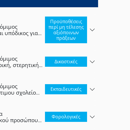
Προϋποθέσεις
νόμιμος
περί μη τέλεσης
αι υπόδικος για
αξιόποινων
πράξεων
κλοπής,
,
 ψευδορκίας,
νόμιμος
κογλυφίας,
Δικαστικές
ρική, στερητική
 εγκλήματα περί
νόμιμος
Εκπαιδευτικές
ότιμου σχολείου
α
Φορολογικές
μικού προσώπου