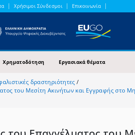
πα
Χρήσιμοι Σύνδεσμοι
Επικοινωνία
Χρηματοδότηση
Εργασιακά θέματα
φαλιστικές δραστηριότητες
/
ατος του Μεσίτη Ακινήτων και Εγγραφής στο Μη
ς του Επαγγέλματος του Μ