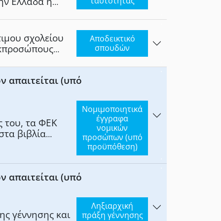
την Ελλάδα ή
ταυτότητας
ηριότητα
ιμου σχολείου
Αποδεικτικό
εκπροσώπους
σπουδών
ν απαιτείται (υπό
Νομιμοποιητικά
έγγραφα
ς του, τα ΦΕΚ
νομικών
στα βιβλία
προσώπων (υπό
ίας ή του ΓΕΜΗ.
προϋπόθεση)
ν απαιτείται (υπό
Ληξιαρχική
ης γέννησης και
πράξη γέννησης