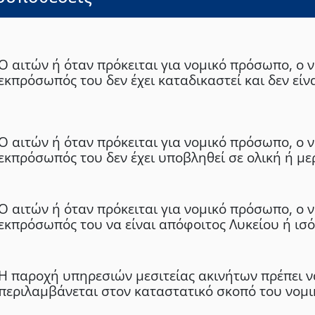
Ο αιτών ή όταν πρόκειται για νομικό πρόσωπο, ο 
εκπρόσωπός του δεν έχει καταδικαστεί και δεν είν
κακούργημα ή για πλημμέλημα για τα αδικήματα 
υπεξαίρεσης, απάτης, υπεξαίρεσης στην υπηρεσία
πλαστογραφίας ή κατάχρησης ενσήμων, απιστίας,
Ο αιτών ή όταν πρόκειται για νομικό πρόσωπο, ο 
δόλιας χρεοκοπίας, καταδολίευσης δανειστών, το
εκπρόσωπός του δεν έχει υποβληθεί σε ολική ή με
έκδοσης ακάλυπτης επιταγής ή για κάποιο από τα
ή επικουρική δικαστική συμπαράσταση.
το νόμισμα.
Ο αιτών ή όταν πρόκειται για νομικό πρόσωπο, ο 
εκπρόσωπός του να είναι απόφοιτος Λυκείου ή ισ
της αλλοδαπής.
Η παροχή υπηρεσιών μεσιτείας ακινήτων πρέπει ν
περιλαμβάνεται στον καταστατικό σκοπό του νο
(όταν πρόκειται για νομικό πρόσωπο).