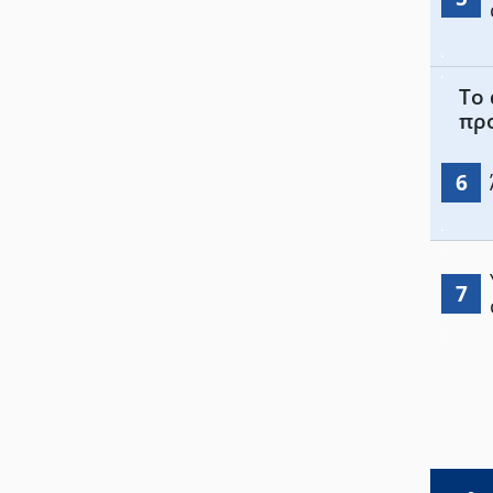
Το 
πρ
6
7