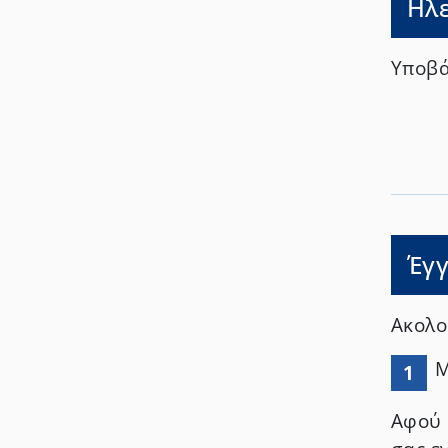
Ηλε
Υποβά
Έγ
Ακολο
Μ
1
Αφού 