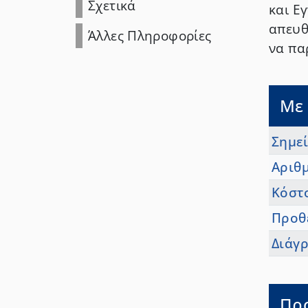
Σχετικά
και Ε
απευθ
Άλλες Πληροφορίες
να πα
Με 
Σημε
Αριθ
Κόστ
Προθ
Διάγ
Πρ