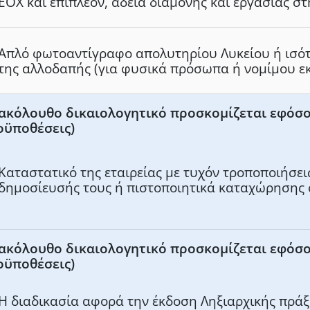
ΕΟΧ και επιπλέον, άδεια διαμονής και εργασίας σ
άδεια διαμονής για ανεξάρτητη οικονομική δραστ
Απλό φωτοαντίγραφο απολυτηρίου Λυκείου ή ισότ
της αλλοδαπής (για φυσικά πρόσωπα ή νομίμου 
νομικών προσώπων).
ακόλουθο δικαιολογητικό προσκομίζεται εφόσο
οϋποθέσεις)
Καταστατικό της εταιρείας με τυχόν τροποποιήσει
δημοσίευσής τους ή πιστοποιητικά καταχώρησης 
εταιρειών του Πρωτοδικείου της έδρας της εταιρε
ακόλουθο δικαιολογητικό προσκομίζεται εφόσο
οϋποθέσεις)
Η διαδικασία αφορά την έκδοση Ληξιαρχικής πράξ