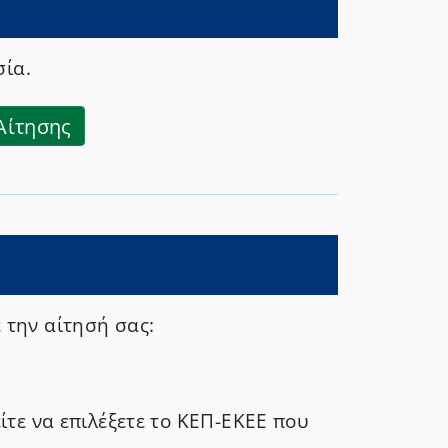
 ακάλυπτης
όμισμα.» Γ)
λογαριασμό μου
σία.
ιστοποιητικά
Αίτησης
την αίτησή σας:
ίτε να επιλέξετε το ΚΕΠ-ΕΚΕΕ που