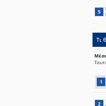
5
Τι 
Μέσα
Ταυτ
1
2