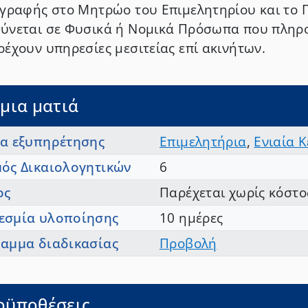
γγραφής στο Μητρώο του Επιμελητηρίου και το 
ύνεται σε Φυσικά ή Νομικά Πρόσωπα που πληρο
ρέχουν υπηρεσίες μεσιτείας επί ακινήτων.
μια ματιά
ία εξυπηρέτησης
Επιμελητήρια
,
Ενιαία 
μός Δικαιολογητικών
6
ος
Παρέχεται χωρίς κόστο
εσμία υλοποίησης
10 ημέρες
ραμμα διαδικασίας
Προβολή
οϋποθέσεις