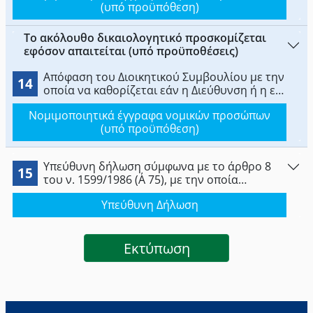
(υπό προϋπόθεση)
Το ακόλουθο δικαιολογητικό προσκομίζεται
εφόσον απαιτείται (υπό προϋποθέσεις)
Απόφαση του Διοικητικού Συμβουλίου με την
14
οποία να καθορίζεται εάν η Διεύθυνση ή η εν
γένει εποπτεία και φροντίδα της
Νομιμοποιητικά έγγραφα νομικών προσώπων
κατασκήνωσης που πρόκειται να ιδρυθεί θα
(υπό προϋπόθεση)
ασκείται από μέλη της Διοίκησης αυτού ή από
ιδιαίτερη επιτροπή ή μέλος αυτού.
Υπεύθυνη δήλωση σύμφωνα με το άρθρο 8
15
του ν. 1599/1986 (Α΄ 75), με την οποία
δηλώνεται ότι, κατά τον χρόνο υποβολής
Υπεύθυνη Δήλωση
της, δεν εκκρεμεί εις βάρος του ποινική
δίωξη και ότι δεν βρίσκεται σε ισχύ οριστική
ή τελεσίδικη καταδικαστική απόφαση η οποία
δεν έχει καταστεί αμετάκλητη για τα εξής
Eκτύπωση
αδικήματα : α) εγκλήματα που προβλέπονται
στο 19ο κεφάλαιο του Ειδικού Μέρους του
Ποινικού Κώδικα και τα εγκλήματα σχετικά με
την οικογένεια των άρθρων 360 και 360Α του
Ποινικού Κώδικα (ν. 4619/2019, Α΄ 95), β)