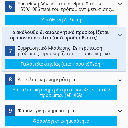
Υπεύθυνη Δήλωση του άρθρου 8 του ν.
6
1599/1986 περί του τρόπου αντιμετώπισης
των δαπανών λειτουργίας της
Υπεύθυνη Δήλωση
κατασκήνωσης. Όταν πρόκειται περί Ν.Π.Δ.Δ.
ή Ν.Π.Ι.Δ. να συνοδεύεται από βεβαιώσεις
καταθέσεων και προϋπολογισμούς εσόδων
Το ακόλουθο δικαιολογητικό προσκομίζεται
και εξόδων.
εφόσον απαιτείται (υπό προϋποθέσεις)
Συμφωνητικό Μίσθωσης. Σε περίπτωση
7
μίσθωσης, προσκομίζεται το συμφωνητικό
μίσθωσης αρμόδια αναρτημένο στο Taxisnet.
Τίτλοι ιδιοκτησίας (υπό προϋπόθεση)
8
Ασφαλιστική ενημερότητα
Ασφαλιστική ενημερότητα φυσικών, νομικών
προσώπων (eΕΦΚΑ)
9
Φορολογική ενημερότητα
Φορολογική ενημερότητα