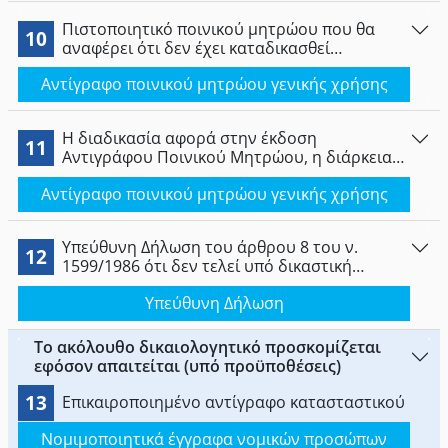
Πιστοποιητικό ποινικού μητρώου που θα
10
αναφέρει ότι δεν έχει καταδικασθεί
αμετάκλητα σε οποιαδήποτε ποινή για
Αντίγραφο ποινικού μητρώου γενικής χρήσης
κακούργημα και δεν διώκεται.
Η διαδικασία αφορά στην έκδοση
11
Αντιγράφου Ποινικού Μητρώου, η διάρκεια
ισχύος του αντιγράφου είναι κατά κανόνα
Αντίγραφο ποινικού μητρώου γενικής χρήσης
3μηνη.
Υπεύθυνη Δήλωση του άρθρου 8 του ν.
12
1599/1986 ότι δεν τελεί υπό δικαστική
συμπαράσταση ή δεν έχει καταδικασθεί για
Υπεύθυνη Δήλωση
ένα από τα πλημμελήματα της κλοπής,
υπεξαίρεσης, απάτης, εκβίασης, σωματικής
βλάβης και παράβασης των διατάξεων περί
Το ακόλουθο δικαιολογητικό προσκομίζεται
ναρκωτικών ή για έγκλημα που αναφέρεται
εφόσον απαιτείται (υπό προϋποθέσεις)
στα ήθη (σωματική τιμωρία, πορνογραφία
κ.α.) και δεν έχει στερηθεί λόγω καταδίκης για
13
Επικαιροποιημένο αντίγραφο κατασταστικού
οιανδήποτε αξιόποινη πράξη των πολιτικών
του δικαιωμάτων.
Νομιμοποιητικά έγγραφα νομικών προσώπων