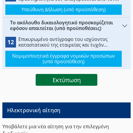
κανονισμό συνιδιοκτησίας της οικοδομής.
Υπεύθυνη Δήλωση (υπό προϋπόθεση)
Το ακόλουθο δικαιολογητικό προσκομίζεται
εφόσον απαιτείται (υπό προϋποθέσεις)
Επικυρωμένο αντίγραφο του ισχύοντος
12
καταστατικού της εταιρείας και τυχόν
τροποποιήσεις αυτού και Νομιμοποιητικά
Νομιμοποιητικά έγγραφα νομικών προσώπων
έγγραφα περί εκπροσώπησης του νομικού
(υπό προϋπόθεση)
προσώπου
Eκτύπωση
Ηλεκτρονική αίτηση
Υποβάλετε μια νέα αίτηση για την επιλεγμένη