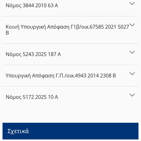
Νόμος
3844
2010
63
Α
Κοινή Υπουργική Απόφαση
Γ1β/οικ.67585
2021
5027
Β
Νόμος
5243
2025
187
Α
Υπουργική Απόφαση
Γ.Π./οικ.4943
2014
2308
Β
Νόμος
5172
2025
10
Α
Σχετικά