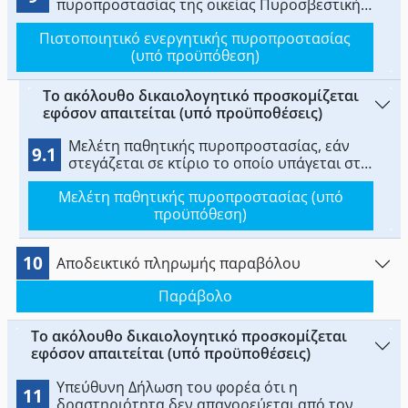
πυροπροστασίας της οικείας Πυροσβεστικής
Υπηρεσίας.
Πιστοποιητικό ενεργητικής πυροπροστασίας
(υπό προϋπόθεση)
Το ακόλουθο δικαιολογητικό προσκομίζεται
εφόσον απαιτείται (υπό προϋποθέσεις)
Μελέτη παθητικής πυροπροστασίας, εάν
9.1
στεγάζεται σε κτίριο το οποίο υπάγεται στο
πεδίο εφαρμογής του π.δ. 41/2018 (Α 80) ή
Μελέτη παθητικής πυροπροστασίας (υπό
του π.δ. 71/1988 (Α 32), καθώς και μελέτη
προϋπόθεση)
ενεργητικής πυροπροστασίας.
10
Αποδεικτικό πληρωμής παραβόλου
Παράβολο
Το ακόλουθο δικαιολογητικό προσκομίζεται
εφόσον απαιτείται (υπό προϋποθέσεις)
Υπεύθυνη Δήλωση του φορέα ότι η
11
δραστηριότητα δεν απαγορεύεται από τον