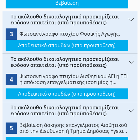
Βεβαίωση
οικείας Περιφερειακής Ενότητας.
αρμόδιες υπηρεσίες αναγνώρισης ΔΟΑΤΑΠ ή
ΙΤΕ.
Το ακόλουθο δικαιολογητικό προσκομίζεται
εφόσον απαιτείται (υπό προϋποθέσεις)
3
Φωτοαντίγραφο πτυχίου Φυσικής Αγωγής.
Αποδεικτικό σπουδών (υπό προϋπόθεση)
Το ακόλουθο δικαιολογητικό προσκομίζεται
εφόσον απαιτείται (υπό προϋποθέσεις)
Φωτοαντίγραφο πτυχίου Αισθητικού ΑΕΙ ή ΤΕΙ
4
ή απόφαση επαγγελματικής ισοτιμίας ή
ισοδυναμίας εκδοθείσα από το Υπουργείο
Αποδεικτικό σπουδών (υπό προϋπόθεση)
Παιδείας, Θρησκευμάτων και Αθλητισμού/
Αυτοτελές Τμήμα Εφαρμογής της Ευρωπαϊκής
Νομοθεσίας (Α.Τ.Ε.Ε.Ν.) ή αντίγραφο πτυχίου
Το ακόλουθο δικαιολογητικό προσκομίζεται
του εξωτερικού καθώς και πράξη ισοτιμίας
εφόσον απαιτείται (υπό προϋποθέσεις)
και αντιστοιχίας αυτού εκδοθείσα από τις
αρμόδιες υπηρεσίες αναγνώρισης ΔΟΑΤΑΠ ή
Βεβαίωση άσκησης επαγγέλματος Αισθητικού
5
ΙΤΕ
από την Διεύθυνση ή Τμήμα Δημόσιας Υγείας
της οικείας Περιφερειακής Ενότητας.