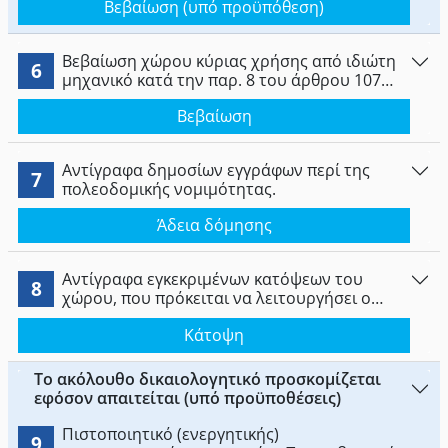
Βεβαίωση (υπό προϋπόθεση)
Βεβαίωση χώρου κύριας χρήσης από ιδιώτη
6
μηχανικό κατά την παρ. 8 του άρθρου 107
του ν.4495/2017.
Βεβαίωση
Αντίγραφα δημοσίων εγγράφων περί της
7
πολεοδομικής νομιμότητας.
Άδεια δόμησης
Αντίγραφα εγκεκριμένων κατόψεων του
8
χώρου, που πρόκειται να λειτουργήσει ο
φορέας, στα οποία αποτυπώνονται όλοι οι
Κάτοψη
χώροι αυτού.
Το ακόλουθο δικαιολογητικό προσκομίζεται
εφόσον απαιτείται (υπό προϋποθέσεις)
Πιστοποιητικό (ενεργητικής)
9