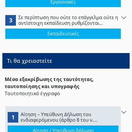
Εργασιακές
Σε περίπτωση που ούτε το επάγγελμα ούτε η
3
αντίστοιχη εκπαίδευση ρυθμίζονται
νομοθετικά στο κράτος μέλος νόμιμης
Εκπαιδευτικές
εγκατάστασης: ο ενδιαφερόμενος οφείλει να
έχει αποκτήσει επαγγελματική εμπειρία
τουλάχιστον ενός έτους στο διάστημα των
τελευταίων δέκα ετών που προηγούνται της
παροχής υπηρεσιών στην Ελλάδα.
Τι θα χρειαστείτε
Μέσα εξακρίβωσης της ταυτότητας,
ταυτοποίησης και υπογραφής
Ταυτοποιητικό έγγραφο
Αίτηση – Υπεύθυνη Δήλωση του
1
ενδιαφερόμενου (άρθρο 8 του ν.
1599/1986) με θέμα: «Δήλωση προσωρινής
Αίτηση / Υπεύθυνη δήλωση
και περιστασιακής παροχής υπηρεσιών