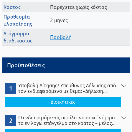
Κόστος
Παρέχεται χωρίς κόστος
Προθεσμία
2 μήνες
υλοποίησης
Διάγραμμα
Προβολή
διαδικασίας
Προϋποθέσεις
Υποβολή Αίτησης/ Υπεύθυνης Δήλωσης από
1
τον ενδιαφερόμενο με θέμα: «Δήλωση
προσωρινής και περιστασιακής παροχής
Διοικητικές
υπηρεσιών Φαρμακοποιού».
Ο ενδιαφερόμενος οφείλει να ασκεί νόμιμα
2
το εν λόγω επάγγελμα στο κράτος – μέλος
προέλευσης