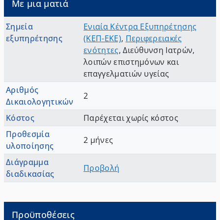
Με μια ματιά
Σημεία
Ενιαία Κέντρα Εξυπηρέτησης
εξυπηρέτησης
(ΚΕΠ-ΕΚΕ)
,
Περιφερειακές
ενότητες
,
Διεύθυνση Ιατρών
,
λοιπών επιστημόνων και
επαγγελματιών υγείας
Αριθμός
2
Δικαιολογητικών
Κόστος
Παρέχεται χωρίς κόστος
Προθεσμία
2 μήνες
υλοποίησης
Διάγραμμα
Προβολή
διαδικασίας
Προϋποθέσεις