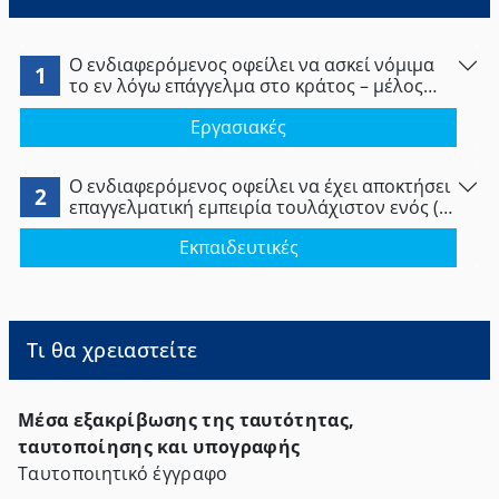
Ο ενδιαφερόμενος οφείλει να ασκεί νόμιμα
1
το εν λόγω επάγγελμα στο κράτος – μέλος
εγκατάστασης.
Εργασιακές
Ο ενδιαφερόμενος οφείλει να έχει αποκτήσει
2
επαγγελματική εμπειρία τουλάχιστον ενός (1)
έτους στο διάστημα των τελευταίων δέκα
Εκπαιδευτικές
(10) ετών που προηγούνται της παροχής
υπηρεσιών στην Ελλάδα, στην περίπτωση
που ούτε το επάγγελμα ούτε η αντίστοιχη
εκπαίδευση ρυθμίζονται νομοθετικά στο
κράτος μέλος νόμιμης εγκατάστασης,
Τι θα χρειαστείτε
Μέσα εξακρίβωσης της ταυτότητας,
ταυτοποίησης και υπογραφής
Ταυτοποιητικό έγγραφο